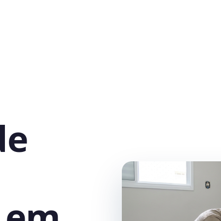
de
r em