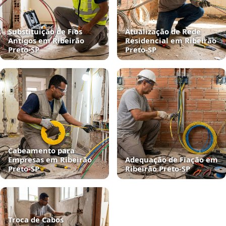
Substituição de Fios
Atualização de Rede
Antigos em Ribeirão
Residencial em Ribeirão
Preto‑SP
Preto‑SP
Cabeamento para
Empresas em Ribeirão
Adequação de Fiação em
Preto‑SP
Ribeirão Preto‑SP
Troca de Cabos