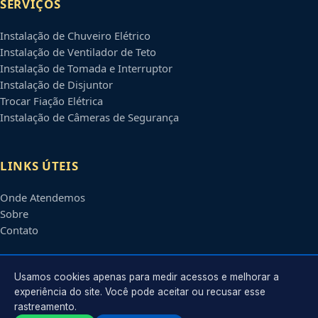
SERVIÇOS
Instalação de Chuveiro Elétrico
Instalação de Ventilador de Teto
Instalação de Tomada e Interruptor
Instalação de Disjuntor
Trocar Fiação Elétrica
Instalação de Câmeras de Segurança
LINKS ÚTEIS
Onde Atendemos
Sobre
Contato
CONTATO
Usamos cookies apenas para medir acessos e melhorar a
experiência do site. Você pode aceitar ou recusar esse
rastreamento.
Atendimento em
Ribeirão Preto
-
SP
e regiões parceiras