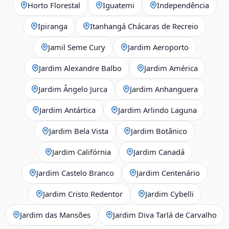
Horto Florestal
Iguatemi
Independência
Ipiranga
Itanhangá Chácaras de Recreio
Jamil Seme Cury
Jardim Aeroporto
Jardim Alexandre Balbo
Jardim América
Jardim Ângelo Jurca
Jardim Anhanguera
Jardim Antártica
Jardim Arlindo Laguna
Jardim Bela Vista
Jardim Botânico
Jardim Califórnia
Jardim Canadá
Jardim Castelo Branco
Jardim Centenário
Jardim Cristo Redentor
Jardim Cybelli
Jardim das Mansões
Jardim Diva Tarlá de Carvalho