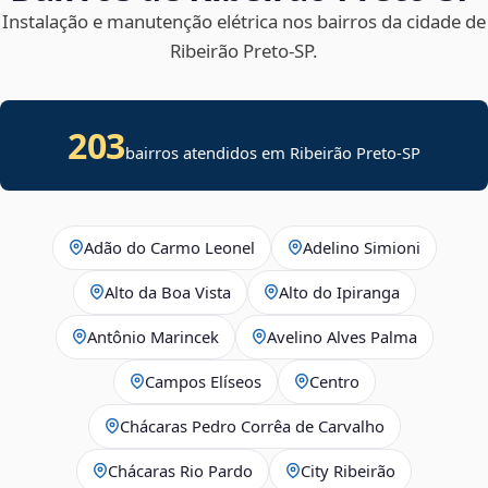
Instalação e manutenção elétrica nos bairros da cidade de
Ribeirão Preto‑SP.
203
bairros atendidos em Ribeirão Preto-SP
Adão do Carmo Leonel
Adelino Simioni
Alto da Boa Vista
Alto do Ipiranga
Antônio Marincek
Avelino Alves Palma
Campos Elíseos
Centro
Chácaras Pedro Corrêa de Carvalho
Chácaras Rio Pardo
City Ribeirão