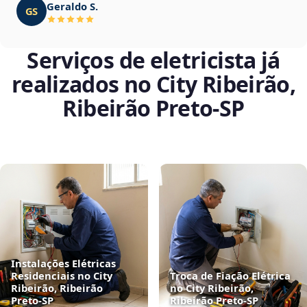
Geraldo S.
GS
Serviços de eletricista já
realizados no City Ribeirão,
Ribeirão Preto‑SP
Instalações Elétricas
Residenciais no City
Troca de Fiação Elétrica
Ribeirão, Ribeirão
no City Ribeirão,
Preto‑SP
Ribeirão Preto‑SP