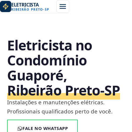
ELETRICISTA
RIBEIRÃO PRETO
-
SP
Eletricista no
Condomínio
Guaporé,
Ribeirão Preto‑SP
Instalações e manutenções elétricas.
Profissionais qualificados perto de você.
FALE NO WHATSAPP