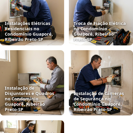
Instalações Elétricas
Troca de Fiação Elétrica
Residenciais no
no Condomínio
Condomínio Guaporé,
Guaporé, Ribeirão
Ribeirão Preto‑SP
Preto‑SP
Instalação de
Disjuntores e Quadros
Instalação de Câmeras
no Condomínio
de Segurança no
Guaporé, Ribeirão
Condomínio Guaporé,
Preto‑SP
Ribeirão Preto‑SP