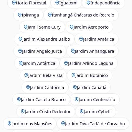
Horto Florestal
Iguatemi
Independência
Ipiranga
Itanhangá Chácaras de Recreio
Jamil Seme Cury
Jardim Aeroporto
Jardim Alexandre Balbo
Jardim América
Jardim Ângelo Jurca
Jardim Anhanguera
Jardim Antártica
Jardim Arlindo Laguna
Jardim Bela Vista
Jardim Botânico
Jardim Califórnia
Jardim Canadá
Jardim Castelo Branco
Jardim Centenário
Jardim Cristo Redentor
Jardim Cybelli
Jardim das Mansões
Jardim Diva Tarlá de Carvalho