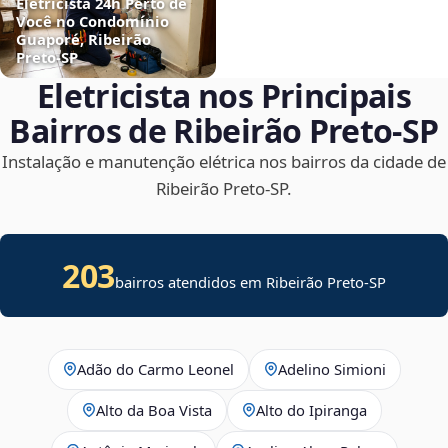
Eletricista 24h Perto de
Você no Condomínio
Guaporé, Ribeirão
Preto‑SP
Eletricista nos Principais
Bairros de Ribeirão Preto‑SP
Instalação e manutenção elétrica nos bairros da cidade de
Ribeirão Preto‑SP.
203
bairros atendidos em Ribeirão Preto-SP
Adão do Carmo Leonel
Adelino Simioni
Alto da Boa Vista
Alto do Ipiranga