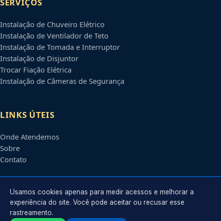
SERVIÇOS
Instalação de Chuveiro Elétrico
Instalação de Ventilador de Teto
Instalação de Tomada e Interruptor
Instalação de Disjuntor
Trocar Fiação Elétrica
Instalação de Câmeras de Segurança
LINKS ÚTEIS
Onde Atendemos
Sobre
Contato
CONTATO
Usamos cookies apenas para medir acessos e melhorar a
experiência do site. Você pode aceitar ou recusar esse
rastreamento.
Atendimento em
Ribeirão Preto
-
SP
e regiões parceiras