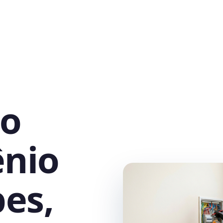
no
ênio
es,