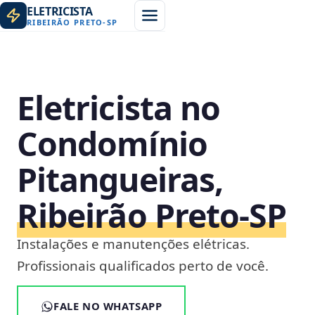
ELETRICISTA
RIBEIRÃO PRETO
-
SP
Eletricista no
Condomínio
Pitangueiras,
Ribeirão Preto‑SP
Instalações e manutenções elétricas.
Profissionais qualificados perto de você.
FALE NO WHATSAPP