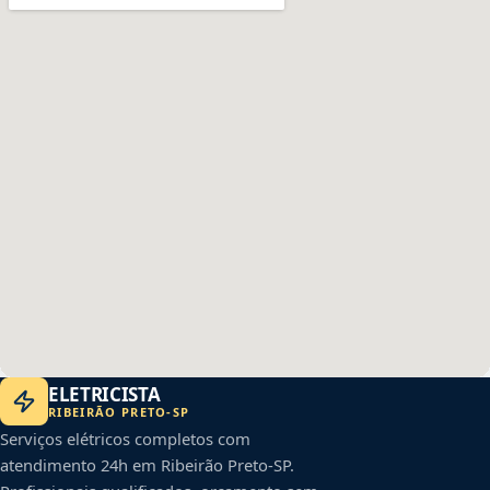
ELETRICISTA
RIBEIRÃO PRETO
-
SP
Serviços elétricos completos com
atendimento 24h em
Ribeirão Preto
-
SP
.