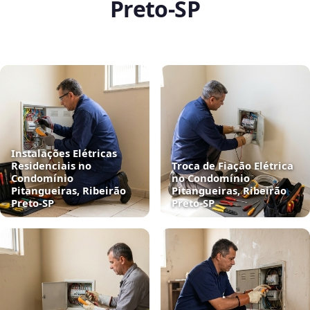
Preto‑SP
Instalações Elétricas
Residenciais no
Troca de Fiação Elétrica
Condomínio
no Condomínio
Pitangueiras, Ribeirão
Pitangueiras, Ribeirão
Preto‑SP
Preto‑SP