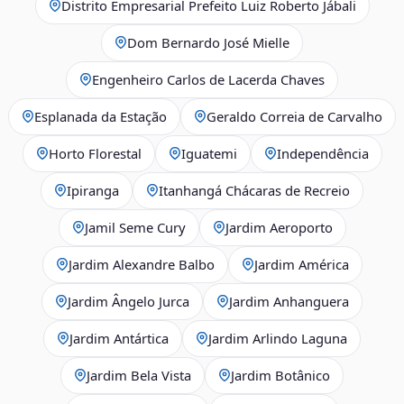
Distrito Empresarial Prefeito Luiz Roberto Jábali
Dom Bernardo José Mielle
Engenheiro Carlos de Lacerda Chaves
Esplanada da Estação
Geraldo Correia de Carvalho
Horto Florestal
Iguatemi
Independência
Ipiranga
Itanhangá Chácaras de Recreio
Jamil Seme Cury
Jardim Aeroporto
Jardim Alexandre Balbo
Jardim América
Jardim Ângelo Jurca
Jardim Anhanguera
Jardim Antártica
Jardim Arlindo Laguna
Jardim Bela Vista
Jardim Botânico