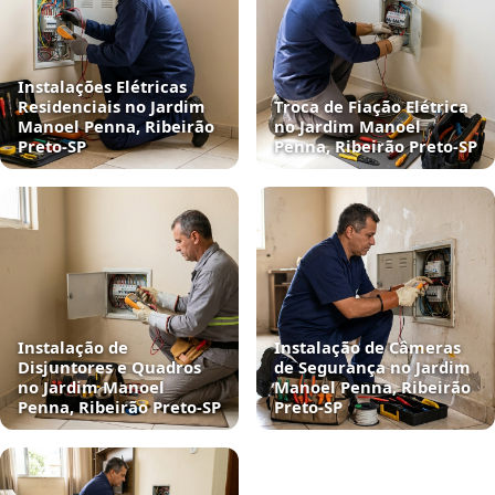
Instalações Elétricas
Residenciais no Jardim
Troca de Fiação Elétrica
Manoel Penna, Ribeirão
no Jardim Manoel
Preto‑SP
Penna, Ribeirão Preto‑SP
Instalação de
Instalação de Câmeras
Disjuntores e Quadros
de Segurança no Jardim
no Jardim Manoel
Manoel Penna, Ribeirão
Penna, Ribeirão Preto‑SP
Preto‑SP