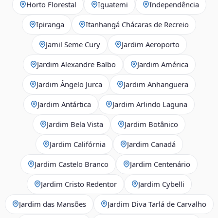
Horto Florestal
Iguatemi
Independência
Ipiranga
Itanhangá Chácaras de Recreio
Jamil Seme Cury
Jardim Aeroporto
Jardim Alexandre Balbo
Jardim América
Jardim Ângelo Jurca
Jardim Anhanguera
Jardim Antártica
Jardim Arlindo Laguna
Jardim Bela Vista
Jardim Botânico
Jardim Califórnia
Jardim Canadá
Jardim Castelo Branco
Jardim Centenário
Jardim Cristo Redentor
Jardim Cybelli
Jardim das Mansões
Jardim Diva Tarlá de Carvalho