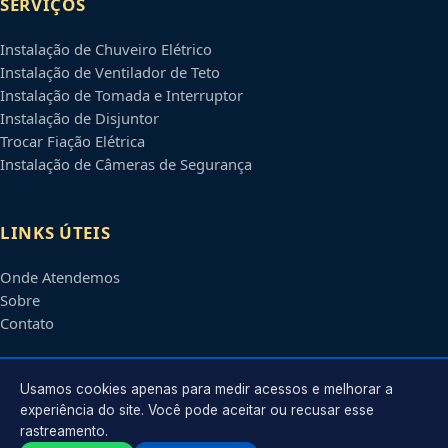
SERVIÇOS
Instalação de Chuveiro Elétrico
Instalação de Ventilador de Teto
Instalação de Tomada e Interruptor
Instalação de Disjuntor
Trocar Fiação Elétrica
Instalação de Câmeras de Segurança
LINKS ÚTEIS
Onde Atendemos
Sobre
Contato
CONTATO
Usamos cookies apenas para medir acessos e melhorar a
experiência do site. Você pode aceitar ou recusar esse
rastreamento.
Atendimento em
Ribeirão Preto
-
SP
e regiões parceiras