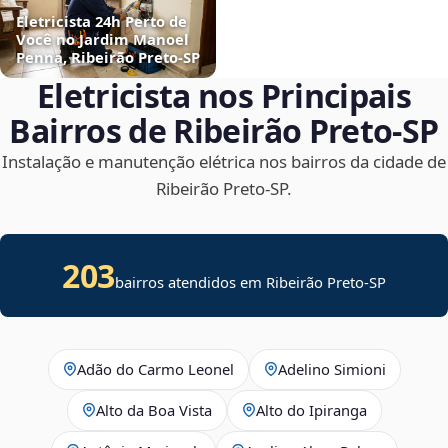
Eletricista 24h Perto de
Você no Jardim Manoel
Penna, Ribeirão Preto‑SP
Eletricista nos Principais
Bairros de Ribeirão Preto‑SP
Instalação e manutenção elétrica nos bairros da cidade de
Ribeirão Preto‑SP.
203
bairros atendidos em Ribeirão Preto-SP
Adão do Carmo Leonel
Adelino Simioni
Alto da Boa Vista
Alto do Ipiranga