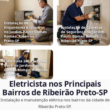
Instalação de
Disjuntores e Quadros
Instalação de Câmeras
no Jardim Paulo Gomes
de Segurança no Jardim
Romeo, Ribeirão
Paulo Gomes Romeo,
Preto‑SP
Ribeirão Preto‑SP
Eletricista 24h Perto de
Você no Jardim Paulo
Gomes Romeo, Ribeirão
Preto‑SP
Eletricista nos Principais
Bairros de Ribeirão Preto‑SP
Instalação e manutenção elétrica nos bairros da cidade de
Ribeirão Preto‑SP.