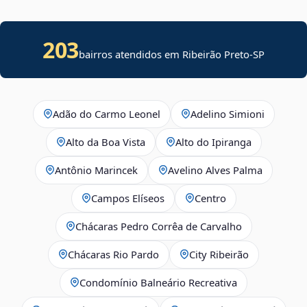
203
bairros atendidos em Ribeirão Preto-SP
Adão do Carmo Leonel
Adelino Simioni
Alto da Boa Vista
Alto do Ipiranga
Antônio Marincek
Avelino Alves Palma
Campos Elíseos
Centro
Chácaras Pedro Corrêa de Carvalho
Chácaras Rio Pardo
City Ribeirão
Condomínio Balneário Recreativa