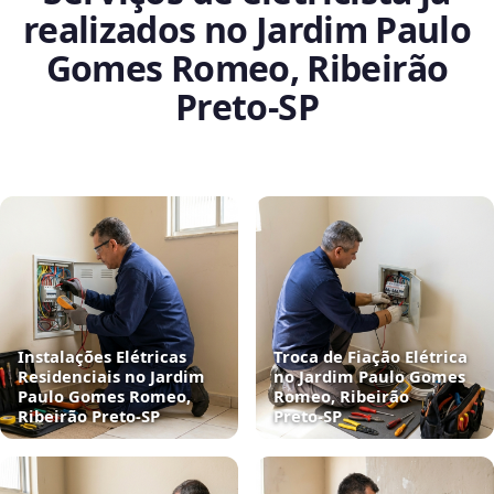
realizados no Jardim Paulo
Gomes Romeo, Ribeirão
Preto‑SP
Instalações Elétricas
Troca de Fiação Elétrica
Residenciais no Jardim
no Jardim Paulo Gomes
Paulo Gomes Romeo,
Romeo, Ribeirão
Ribeirão Preto‑SP
Preto‑SP