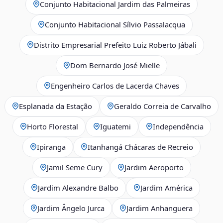
Conjunto Habitacional Jardim das Palmeiras
Conjunto Habitacional Sílvio Passalacqua
Distrito Empresarial Prefeito Luiz Roberto Jábali
Dom Bernardo José Mielle
Engenheiro Carlos de Lacerda Chaves
Esplanada da Estação
Geraldo Correia de Carvalho
Horto Florestal
Iguatemi
Independência
Ipiranga
Itanhangá Chácaras de Recreio
Jamil Seme Cury
Jardim Aeroporto
Jardim Alexandre Balbo
Jardim América
Jardim Ângelo Jurca
Jardim Anhanguera