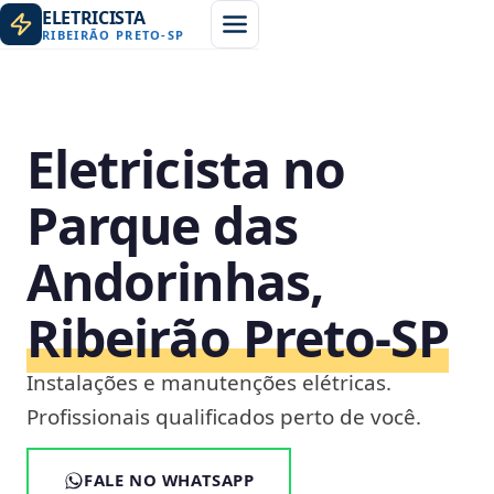
ELETRICISTA
RIBEIRÃO PRETO
-
SP
Eletricista no
Parque das
Andorinhas,
Ribeirão Preto‑SP
Instalações e manutenções elétricas.
Profissionais qualificados perto de você.
FALE NO WHATSAPP