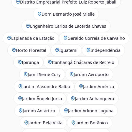
Distrito Empresarial Prefeito Luiz Roberto Jábali
Dom Bernardo José Mielle
Engenheiro Carlos de Lacerda Chaves
Esplanada da Estação
Geraldo Correia de Carvalho
Horto Florestal
Iguatemi
Independência
Ipiranga
Itanhangá Chácaras de Recreio
Jamil Seme Cury
Jardim Aeroporto
Jardim Alexandre Balbo
Jardim América
Jardim Ângelo Jurca
Jardim Anhanguera
Jardim Antártica
Jardim Arlindo Laguna
Jardim Bela Vista
Jardim Botânico