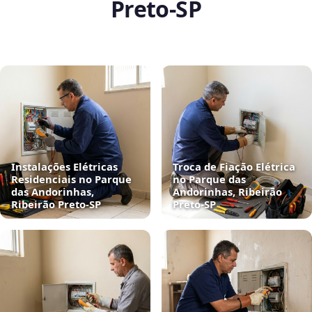
Preto‑SP
Instalações Elétricas
Troca de Fiação Elétrica
Residenciais no Parque
no Parque das
das Andorinhas,
Andorinhas, Ribeirão
Ribeirão Preto‑SP
Preto‑SP