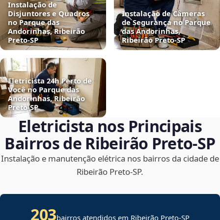
Instalação de
Disjuntores e Quadros
Instalação de Câmeras
no Parque das
de Segurança no Parque
Andorinhas, Ribeirão
das Andorinhas,
Preto‑SP
Ribeirão Preto‑SP
Eletricista 24h Perto de
Você no Parque das
Andorinhas, Ribeirão
Preto‑SP
Eletricista nos Principais
Bairros de Ribeirão Preto‑SP
Instalação e manutenção elétrica nos bairros da cidade de
Ribeirão Preto‑SP.
203
bairros atendidos em Ribeirão Preto-SP