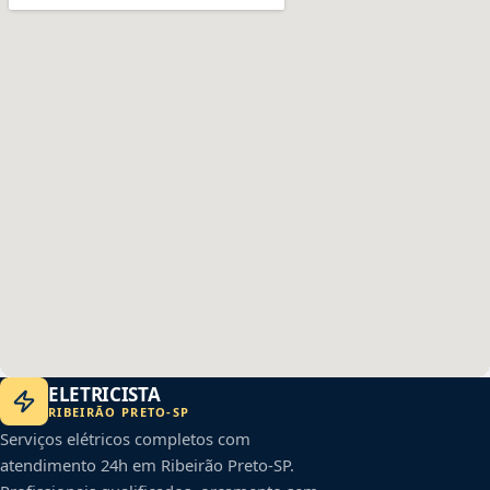
ELETRICISTA
RIBEIRÃO PRETO
-
SP
Serviços elétricos completos com
atendimento 24h em
Ribeirão Preto
-
SP
.