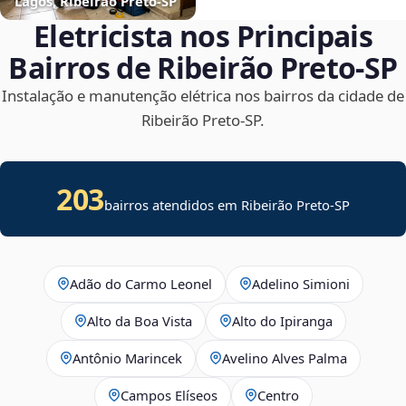
Lagos, Ribeirão Preto‑SP
Eletricista nos Principais
Bairros de Ribeirão Preto‑SP
Instalação e manutenção elétrica nos bairros da cidade de
Ribeirão Preto‑SP.
203
bairros atendidos em Ribeirão Preto-SP
Adão do Carmo Leonel
Adelino Simioni
Alto da Boa Vista
Alto do Ipiranga
Antônio Marincek
Avelino Alves Palma
Campos Elíseos
Centro