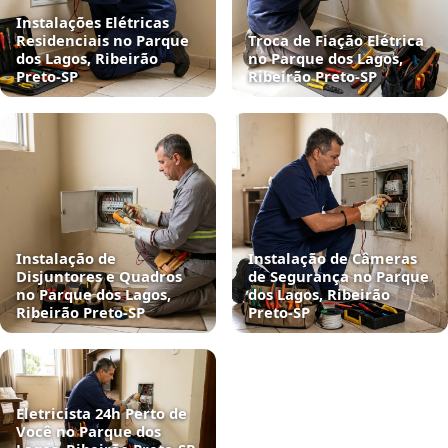
Instalações Elétricas
Residenciais no Parque
Troca de Fiação Elétrica
dos Lagos, Ribeirão
no Parque dos Lagos,
Preto‑SP
Ribeirão Preto‑SP
Instalação de
Instalação de Câmeras
Disjuntores e Quadros
de Segurança no Parque
no Parque dos Lagos,
dos Lagos, Ribeirão
Ribeirão Preto‑SP
Preto‑SP
Eletricista 24h Perto de
Você no Parque dos