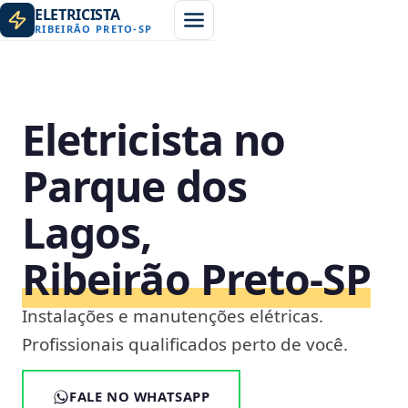
ELETRICISTA
RIBEIRÃO PRETO
-
SP
Eletricista no
Parque dos
Lagos,
Ribeirão Preto‑SP
Instalações e manutenções elétricas.
Profissionais qualificados perto de você.
FALE NO WHATSAPP