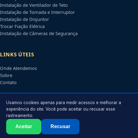
Instalação de Ventilador de Teto
Instalação de Tomada e Interruptor
Instalação de Disjuntor
Trocar Fiação Elétrica
Instalação de Câmeras de Segurança
LINKS ÚTEIS
Onde Atendemos
Sobre
Contato
CONTATO
Usamos cookies apenas para medir acessos e melhorar a
experiência do site. Você pode aceitar ou recusar esse
rastreamento.
Atendimento em
Ribeirão Preto
-
SP
e regiões parceiras
contato@eletricistaribeiraopreto.com.br
Aceitar
Recusar
©
2026
Eletricista em
Ribeirão Preto
-
SP
. Todos os direitos reservados.
Política de Privacidade
·
Termos de Uso
·
Sitemap