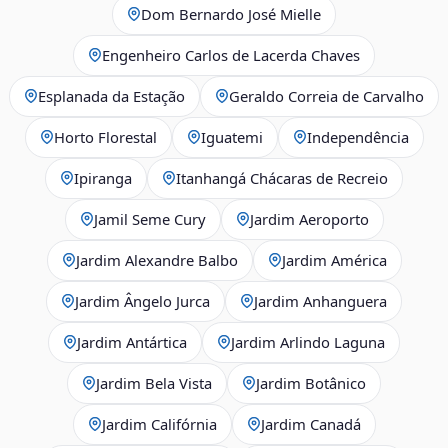
Dom Bernardo José Mielle
Engenheiro Carlos de Lacerda Chaves
Esplanada da Estação
Geraldo Correia de Carvalho
Horto Florestal
Iguatemi
Independência
Ipiranga
Itanhangá Chácaras de Recreio
Jamil Seme Cury
Jardim Aeroporto
Jardim Alexandre Balbo
Jardim América
Jardim Ângelo Jurca
Jardim Anhanguera
Jardim Antártica
Jardim Arlindo Laguna
Jardim Bela Vista
Jardim Botânico
Jardim Califórnia
Jardim Canadá