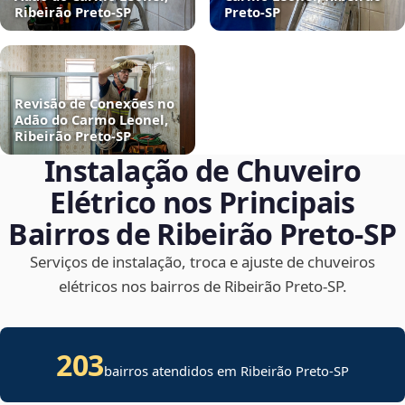
Ribeirão Preto‑SP
Preto‑SP
Revisão de Conexões no
Adão do Carmo Leonel,
Ribeirão Preto‑SP
Instalação de Chuveiro
Elétrico nos Principais
Bairros de Ribeirão Preto‑SP
Serviços de instalação, troca e ajuste de chuveiros
elétricos nos bairros de Ribeirão Preto‑SP.
203
bairros atendidos em Ribeirão Preto-SP