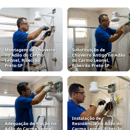
Montagem de Chuveiro
Substituição de
no Adão do Carmo
Chuveiro Antigo no Adão
Leonel, Ribeirão
do Carmo Leonel,
Preto‑SP
Ribeirão Preto‑SP
Instalação de
Adequação de Fiação no
Resistência no Adão do
Adão do Carmo Leonel,
Carmo Leonel, Ribeirão