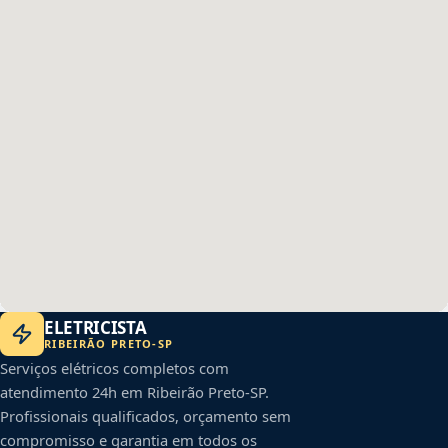
ELETRICISTA
RIBEIRÃO PRETO
-
SP
Serviços elétricos completos com
atendimento 24h em
Ribeirão Preto
-
SP
.
Profissionais qualificados, orçamento sem
compromisso e garantia em todos os