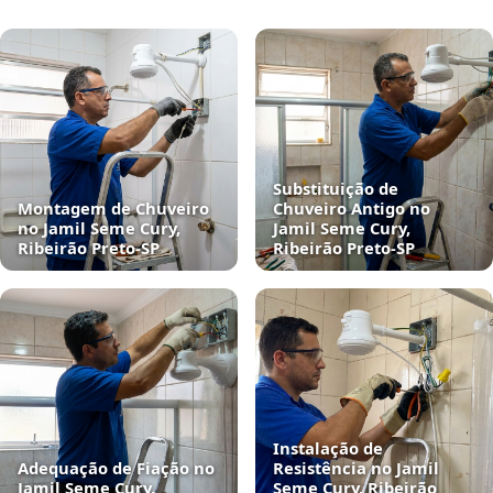
Substituição de
Montagem de Chuveiro
Chuveiro Antigo no
no Jamil Seme Cury,
Jamil Seme Cury,
Ribeirão Preto‑SP
Ribeirão Preto‑SP
Instalação de
Adequação de Fiação no
Resistência no Jamil
Jamil Seme Cury,
Seme Cury, Ribeirão