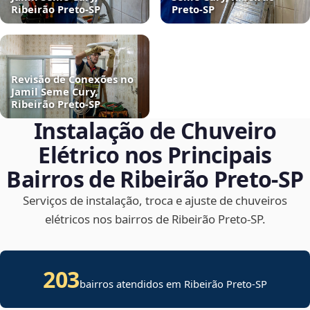
Ribeirão Preto‑SP
Preto‑SP
Revisão de Conexões no
Jamil Seme Cury,
Ribeirão Preto‑SP
Instalação de Chuveiro
Elétrico nos Principais
Bairros de Ribeirão Preto‑SP
Serviços de instalação, troca e ajuste de chuveiros
elétricos nos bairros de Ribeirão Preto‑SP.
203
bairros atendidos em Ribeirão Preto-SP