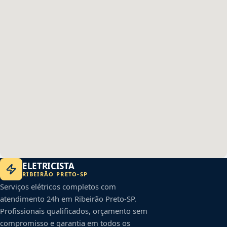
ELETRICISTA
RIBEIRÃO PRETO
-
SP
Serviços elétricos completos com
atendimento 24h em
Ribeirão Preto
-
SP
.
Profissionais qualificados, orçamento sem
compromisso e garantia em todos os