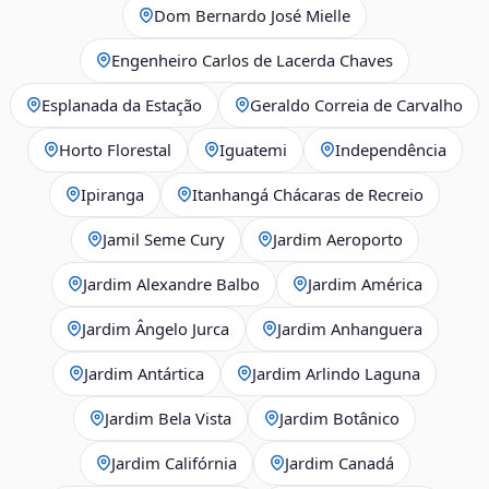
Dom Bernardo José Mielle
Engenheiro Carlos de Lacerda Chaves
Esplanada da Estação
Geraldo Correia de Carvalho
Horto Florestal
Iguatemi
Independência
Ipiranga
Itanhangá Chácaras de Recreio
Jamil Seme Cury
Jardim Aeroporto
Jardim Alexandre Balbo
Jardim América
Jardim Ângelo Jurca
Jardim Anhanguera
Jardim Antártica
Jardim Arlindo Laguna
Jardim Bela Vista
Jardim Botânico
Jardim Califórnia
Jardim Canadá