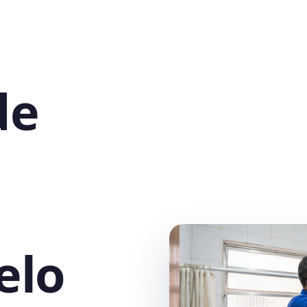
de
elo