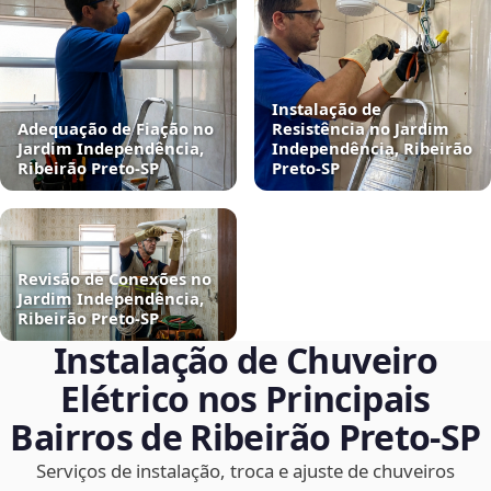
Instalação de
Adequação de Fiação no
Resistência no Jardim
Jardim Independência,
Independência, Ribeirão
Ribeirão Preto‑SP
Preto‑SP
Revisão de Conexões no
Jardim Independência,
Ribeirão Preto‑SP
Instalação de Chuveiro
Elétrico nos Principais
Bairros de Ribeirão Preto‑SP
Serviços de instalação, troca e ajuste de chuveiros