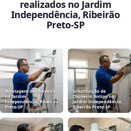
realizados no Jardim
Independência, Ribeirão
Preto‑SP
Montagem de Chuveiro
Substituição de
no Jardim
Chuveiro Antigo no
Independência, Ribeirão
Jardim Independência,
Preto‑SP
Ribeirão Preto‑SP