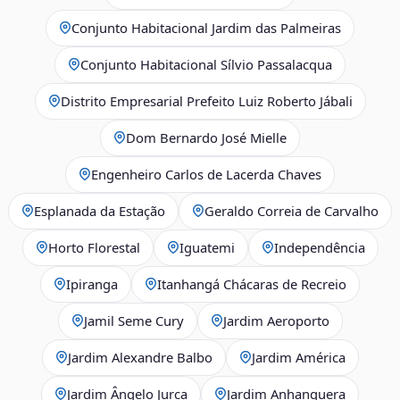
Conjunto Habitacional Jardim das Palmeiras
Conjunto Habitacional Sílvio Passalacqua
Distrito Empresarial Prefeito Luiz Roberto Jábali
Dom Bernardo José Mielle
Engenheiro Carlos de Lacerda Chaves
Esplanada da Estação
Geraldo Correia de Carvalho
Horto Florestal
Iguatemi
Independência
Ipiranga
Itanhangá Chácaras de Recreio
Jamil Seme Cury
Jardim Aeroporto
Jardim Alexandre Balbo
Jardim América
Jardim Ângelo Jurca
Jardim Anhanguera