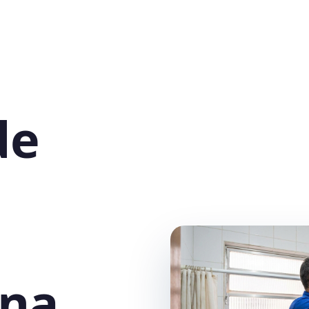
de
na,