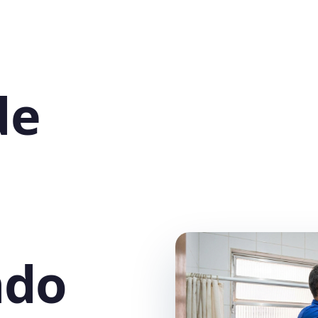
de
ndo