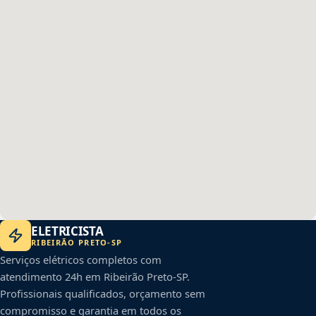
ELETRICISTA
RIBEIRÃO PRETO
-
SP
Serviços elétricos completos com
atendimento 24h em
Ribeirão Preto
-
SP
.
Profissionais qualificados, orçamento sem
compromisso e garantia em todos os