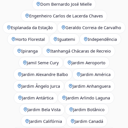
Dom Bernardo José Mielle
Engenheiro Carlos de Lacerda Chaves
Esplanada da Estação
Geraldo Correia de Carvalho
Horto Florestal
Iguatemi
Independência
Ipiranga
Itanhangá Chácaras de Recreio
Jamil Seme Cury
Jardim Aeroporto
Jardim Alexandre Balbo
Jardim América
Jardim Ângelo Jurca
Jardim Anhanguera
Jardim Antártica
Jardim Arlindo Laguna
Jardim Bela Vista
Jardim Botânico
Jardim Califórnia
Jardim Canadá