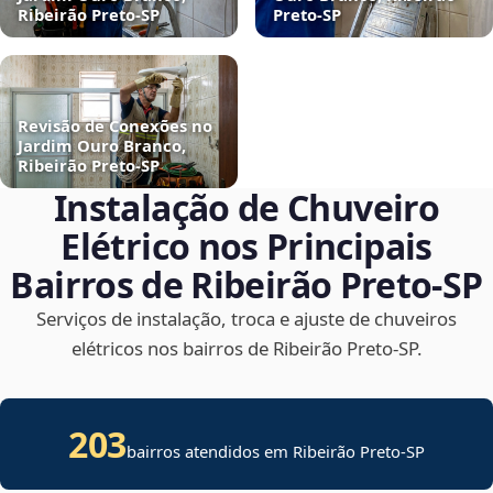
Ribeirão Preto‑SP
Preto‑SP
Revisão de Conexões no
Jardim Ouro Branco,
Ribeirão Preto‑SP
Instalação de Chuveiro
Elétrico nos Principais
Bairros de Ribeirão Preto‑SP
Serviços de instalação, troca e ajuste de chuveiros
elétricos nos bairros de Ribeirão Preto‑SP.
203
bairros atendidos em Ribeirão Preto-SP