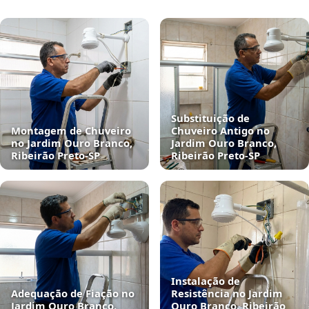
Substituição de
Montagem de Chuveiro
Chuveiro Antigo no
no Jardim Ouro Branco,
Jardim Ouro Branco,
Ribeirão Preto‑SP
Ribeirão Preto‑SP
Instalação de
Adequação de Fiação no
Resistência no Jardim
Jardim Ouro Branco,
Ouro Branco, Ribeirão