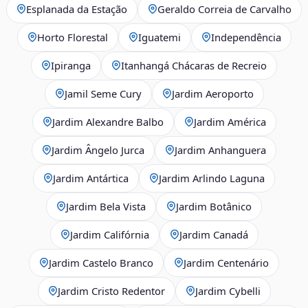
Esplanada da Estação
Geraldo Correia de Carvalho
Horto Florestal
Iguatemi
Independência
Ipiranga
Itanhangá Chácaras de Recreio
Jamil Seme Cury
Jardim Aeroporto
Jardim Alexandre Balbo
Jardim América
Jardim Ângelo Jurca
Jardim Anhanguera
Jardim Antártica
Jardim Arlindo Laguna
Jardim Bela Vista
Jardim Botânico
Jardim Califórnia
Jardim Canadá
Jardim Castelo Branco
Jardim Centenário
Jardim Cristo Redentor
Jardim Cybelli