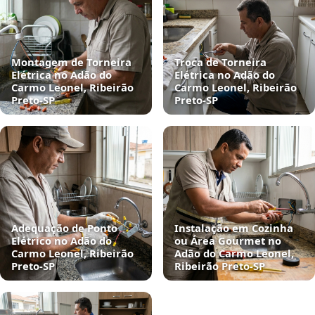
Montagem de Torneira
Troca de Torneira
Elétrica no Adão do
Elétrica no Adão do
Carmo Leonel, Ribeirão
Carmo Leonel, Ribeirão
Preto‑SP
Preto‑SP
Adequação de Ponto
Instalação em Cozinha
Elétrico no Adão do
ou Área Gourmet no
Carmo Leonel, Ribeirão
Adão do Carmo Leonel,
Preto‑SP
Ribeirão Preto‑SP