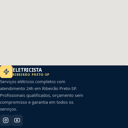
ELETRICISTA
RIBEIRÃO PRETO
-
SP
Serviços elétricos completos com
atendimento 24h em
Ribeirão Preto
-
SP
.
Profissionais qualificados, orçamento sem
compromisso e garantia em todos os
serviços.