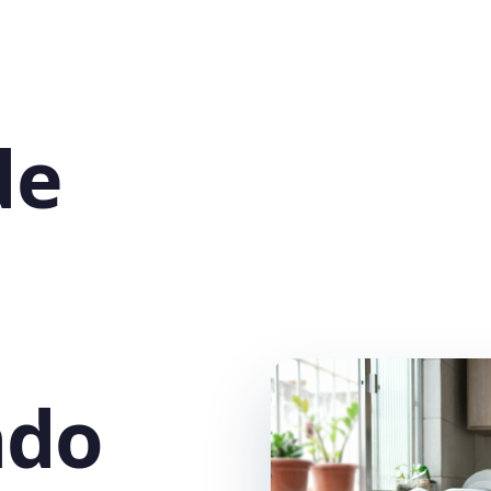
de
ndo