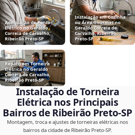
Instalação em Cozinha
Adequação de Ponto
ou Área Gourmet no
Elétrico no Geraldo
Geraldo Correia de
Correia de Carvalho,
Carvalho, Ribeirão
Ribeirão Preto‑SP
Preto‑SP
Reparo em Torneira
Elétrica no Geraldo
Correia de Carvalho,
Ribeirão Preto‑SP
Instalação de Torneira
Elétrica nos Principais
Bairros de Ribeirão Preto‑SP
Montagem, troca e ajustes de torneiras elétricas nos
bairros da cidade de Ribeirão Preto‑SP.