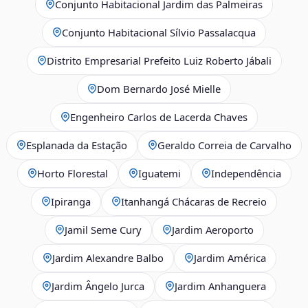
Conjunto Habitacional Jardim das Palmeiras
Conjunto Habitacional Sílvio Passalacqua
Distrito Empresarial Prefeito Luiz Roberto Jábali
Dom Bernardo José Mielle
Engenheiro Carlos de Lacerda Chaves
Esplanada da Estação
Geraldo Correia de Carvalho
Horto Florestal
Iguatemi
Independência
Ipiranga
Itanhangá Chácaras de Recreio
Jamil Seme Cury
Jardim Aeroporto
Jardim Alexandre Balbo
Jardim América
Jardim Ângelo Jurca
Jardim Anhanguera