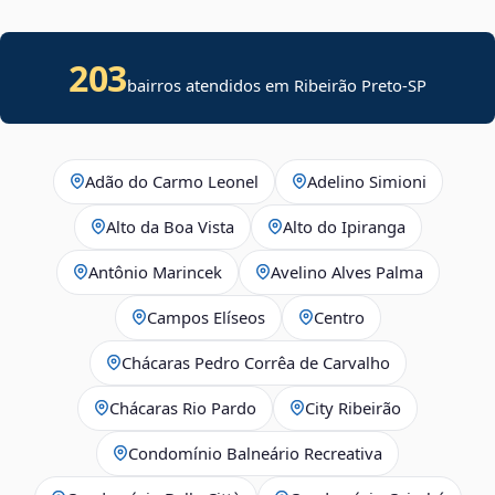
203
bairros atendidos em Ribeirão Preto-SP
Adão do Carmo Leonel
Adelino Simioni
Alto da Boa Vista
Alto do Ipiranga
Antônio Marincek
Avelino Alves Palma
Campos Elíseos
Centro
Chácaras Pedro Corrêa de Carvalho
Chácaras Rio Pardo
City Ribeirão
Condomínio Balneário Recreativa