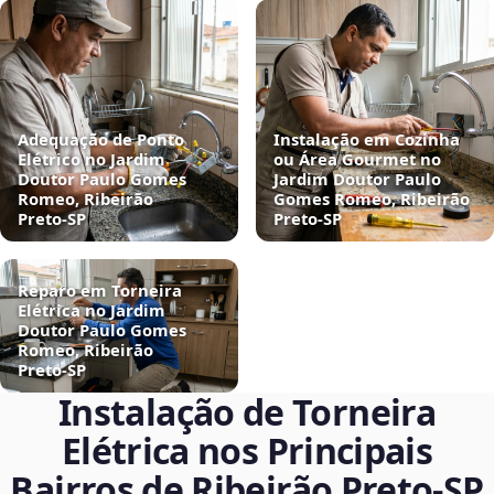
Adequação de Ponto
Instalação em Cozinha
Elétrico no Jardim
ou Área Gourmet no
Doutor Paulo Gomes
Jardim Doutor Paulo
Romeo, Ribeirão
Gomes Romeo, Ribeirão
Preto‑SP
Preto‑SP
Reparo em Torneira
Elétrica no Jardim
Doutor Paulo Gomes
Romeo, Ribeirão
Preto‑SP
Instalação de Torneira
Elétrica nos Principais
Bairros de Ribeirão Preto‑SP