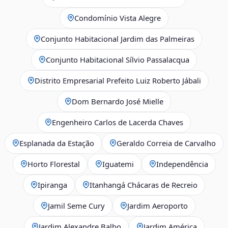
Condomínio Vista Alegre
Conjunto Habitacional Jardim das Palmeiras
Conjunto Habitacional Sílvio Passalacqua
Distrito Empresarial Prefeito Luiz Roberto Jábali
Dom Bernardo José Mielle
Engenheiro Carlos de Lacerda Chaves
Esplanada da Estação
Geraldo Correia de Carvalho
Horto Florestal
Iguatemi
Independência
Ipiranga
Itanhangá Chácaras de Recreio
Jamil Seme Cury
Jardim Aeroporto
Jardim Alexandre Balbo
Jardim América