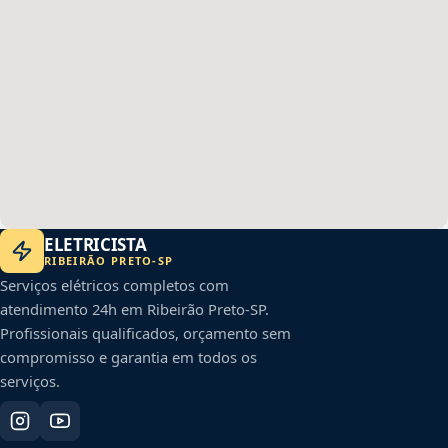
ELETRICISTA
RIBEIRÃO PRETO
-
SP
Serviços elétricos completos com
atendimento 24h em
Ribeirão Preto
-
SP
.
Profissionais qualificados, orçamento sem
compromisso e garantia em todos os
serviços.