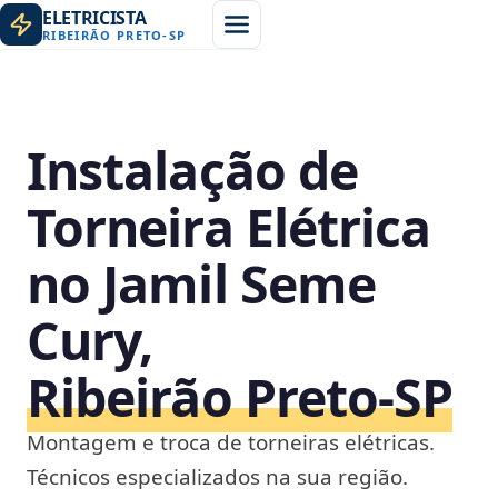
ELETRICISTA
RIBEIRÃO PRETO
-
SP
Instalação de
Torneira Elétrica
no Jamil Seme
Cury,
Ribeirão Preto‑SP
Montagem e troca de torneiras elétricas.
Técnicos especializados na sua região.