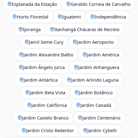
Esplanada da Estação
Geraldo Correia de Carvalho
Horto Florestal
Iguatemi
Independência
Ipiranga
Itanhangá Chácaras de Recreio
Jamil Seme Cury
Jardim Aeroporto
Jardim Alexandre Balbo
Jardim América
Jardim Ângelo Jurca
Jardim Anhanguera
Jardim Antártica
Jardim Arlindo Laguna
Jardim Bela Vista
Jardim Botânico
Jardim Califórnia
Jardim Canadá
Jardim Castelo Branco
Jardim Centenário
Jardim Cristo Redentor
Jardim Cybelli