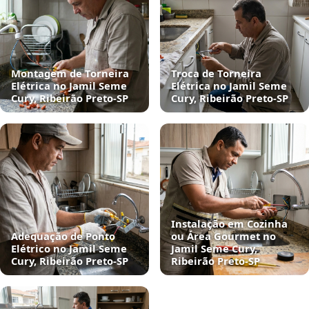
Montagem de Torneira
Troca de Torneira
Elétrica no Jamil Seme
Elétrica no Jamil Seme
Cury, Ribeirão Preto‑SP
Cury, Ribeirão Preto‑SP
Instalação em Cozinha
Adequação de Ponto
ou Área Gourmet no
Elétrico no Jamil Seme
Jamil Seme Cury,
Cury, Ribeirão Preto‑SP
Ribeirão Preto‑SP