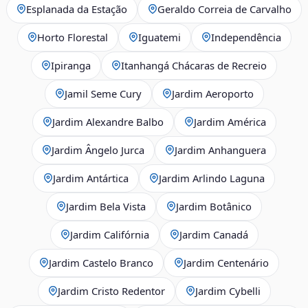
Esplanada da Estação
Geraldo Correia de Carvalho
Horto Florestal
Iguatemi
Independência
Ipiranga
Itanhangá Chácaras de Recreio
Jamil Seme Cury
Jardim Aeroporto
Jardim Alexandre Balbo
Jardim América
Jardim Ângelo Jurca
Jardim Anhanguera
Jardim Antártica
Jardim Arlindo Laguna
Jardim Bela Vista
Jardim Botânico
Jardim Califórnia
Jardim Canadá
Jardim Castelo Branco
Jardim Centenário
Jardim Cristo Redentor
Jardim Cybelli