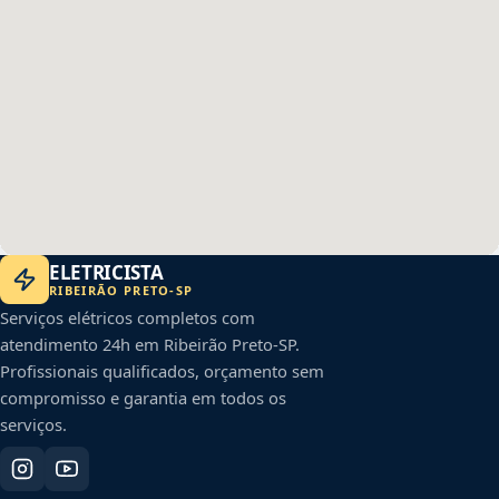
ELETRICISTA
RIBEIRÃO PRETO
-
SP
Serviços elétricos completos com
atendimento 24h em
Ribeirão Preto
-
SP
.
Profissionais qualificados, orçamento sem
compromisso e garantia em todos os
serviços.