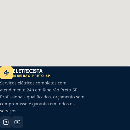
ELETRICISTA
RIBEIRÃO PRETO
-
SP
Serviços elétricos completos com
atendimento 24h em
Ribeirão Preto
-
SP
.
Profissionais qualificados, orçamento sem
compromisso e garantia em todos os
serviços.