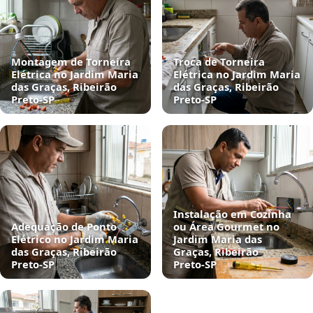
Montagem de Torneira
Troca de Torneira
Elétrica no Jardim Maria
Elétrica no Jardim Maria
das Graças, Ribeirão
das Graças, Ribeirão
Preto‑SP
Preto‑SP
Instalação em Cozinha
Adequação de Ponto
ou Área Gourmet no
Elétrico no Jardim Maria
Jardim Maria das
das Graças, Ribeirão
Graças, Ribeirão
Preto‑SP
Preto‑SP