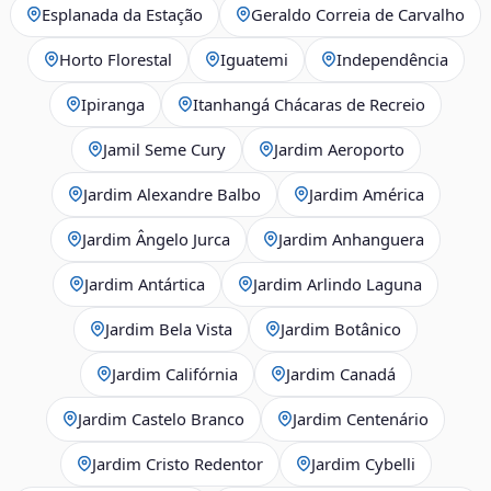
Esplanada da Estação
Geraldo Correia de Carvalho
Horto Florestal
Iguatemi
Independência
Ipiranga
Itanhangá Chácaras de Recreio
Jamil Seme Cury
Jardim Aeroporto
Jardim Alexandre Balbo
Jardim América
Jardim Ângelo Jurca
Jardim Anhanguera
Jardim Antártica
Jardim Arlindo Laguna
Jardim Bela Vista
Jardim Botânico
Jardim Califórnia
Jardim Canadá
Jardim Castelo Branco
Jardim Centenário
Jardim Cristo Redentor
Jardim Cybelli