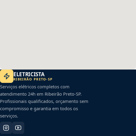
ELETRICISTA
RIBEIRÃO PRETO
-
SP
Serviços elétricos completos com
atendimento 24h em
Ribeirão Preto
-
SP
.
Profissionais qualificados, orçamento sem
compromisso e garantia em todos os
serviços.