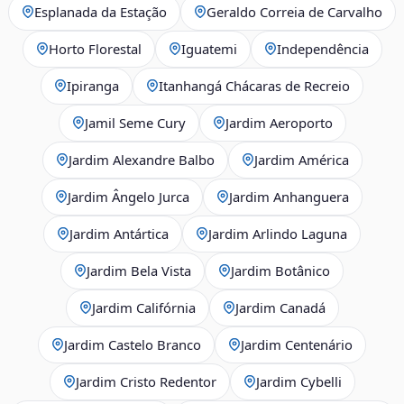
Esplanada da Estação
Geraldo Correia de Carvalho
Horto Florestal
Iguatemi
Independência
Ipiranga
Itanhangá Chácaras de Recreio
Jamil Seme Cury
Jardim Aeroporto
Jardim Alexandre Balbo
Jardim América
Jardim Ângelo Jurca
Jardim Anhanguera
Jardim Antártica
Jardim Arlindo Laguna
Jardim Bela Vista
Jardim Botânico
Jardim Califórnia
Jardim Canadá
Jardim Castelo Branco
Jardim Centenário
Jardim Cristo Redentor
Jardim Cybelli