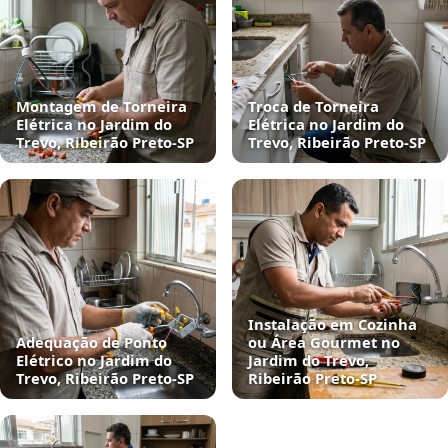
Montagem de Torneira
Troca de Torneira
Elétrica no Jardim do
Elétrica no Jardim do
Trevo, Ribeirão Preto‑SP
Trevo, Ribeirão Preto‑SP
Instalação em Cozinha
Adequação de Ponto
ou Área Gourmet no
Elétrico no Jardim do
Jardim do Trevo,
Trevo, Ribeirão Preto‑SP
Ribeirão Preto‑SP