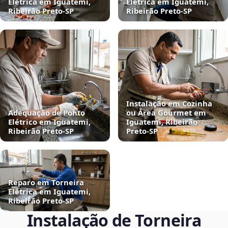
Elétrica em Iguatemi,
Elétrica em Iguatemi,
Ribeirão Preto‑SP
Ribeirão Preto‑SP
Instalação em Cozinha
Adequação de Ponto
ou Área Gourmet em
Elétrico em Iguatemi,
Iguatemi, Ribeirão
Ribeirão Preto‑SP
Preto‑SP
Reparo em Torneira
Elétrica em Iguatemi,
Ribeirão Preto‑SP
Instalação de Torneira