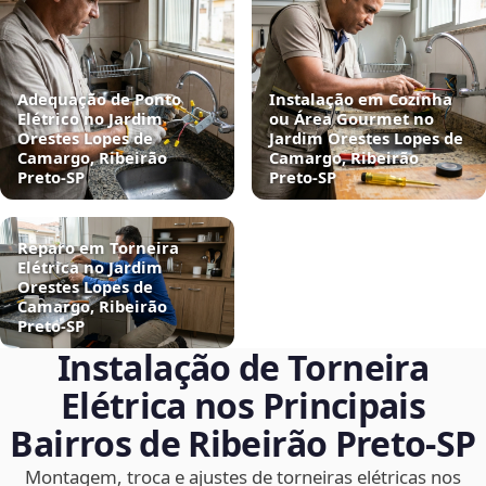
Adequação de Ponto
Instalação em Cozinha
Elétrico no Jardim
ou Área Gourmet no
Orestes Lopes de
Jardim Orestes Lopes de
Camargo, Ribeirão
Camargo, Ribeirão
Preto‑SP
Preto‑SP
Reparo em Torneira
Elétrica no Jardim
Orestes Lopes de
Camargo, Ribeirão
Preto‑SP
Instalação de Torneira
Elétrica nos Principais
Bairros de Ribeirão Preto‑SP
Montagem, troca e ajustes de torneiras elétricas nos