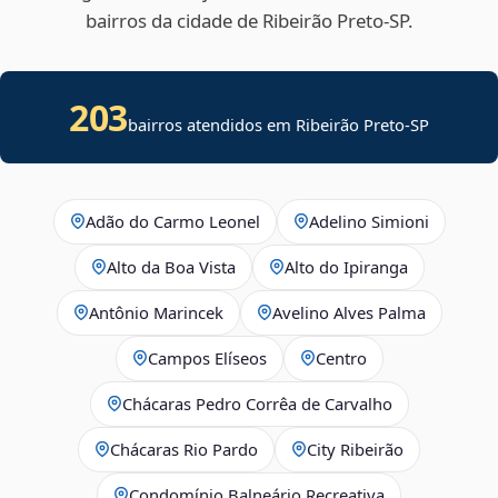
bairros da cidade de Ribeirão Preto‑SP.
203
bairros atendidos em Ribeirão Preto-SP
Adão do Carmo Leonel
Adelino Simioni
Alto da Boa Vista
Alto do Ipiranga
Antônio Marincek
Avelino Alves Palma
Campos Elíseos
Centro
Chácaras Pedro Corrêa de Carvalho
Chácaras Rio Pardo
City Ribeirão
Condomínio Balneário Recreativa