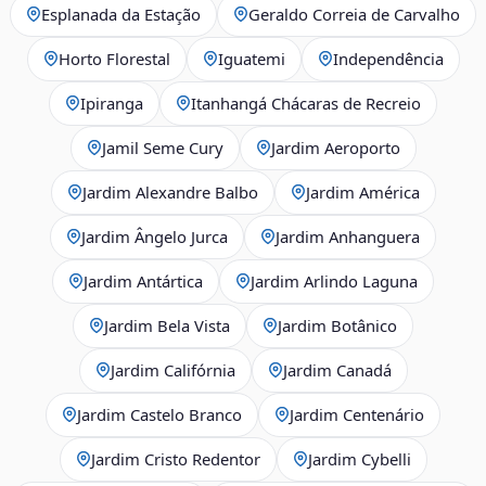
Esplanada da Estação
Geraldo Correia de Carvalho
Horto Florestal
Iguatemi
Independência
Ipiranga
Itanhangá Chácaras de Recreio
Jamil Seme Cury
Jardim Aeroporto
Jardim Alexandre Balbo
Jardim América
Jardim Ângelo Jurca
Jardim Anhanguera
Jardim Antártica
Jardim Arlindo Laguna
Jardim Bela Vista
Jardim Botânico
Jardim Califórnia
Jardim Canadá
Jardim Castelo Branco
Jardim Centenário
Jardim Cristo Redentor
Jardim Cybelli