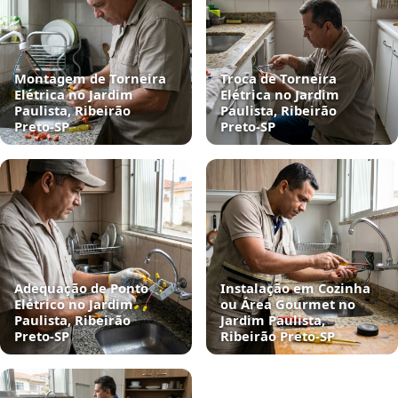
Montagem de Torneira
Troca de Torneira
Elétrica no Jardim
Elétrica no Jardim
Paulista, Ribeirão
Paulista, Ribeirão
Preto‑SP
Preto‑SP
Adequação de Ponto
Instalação em Cozinha
Elétrico no Jardim
ou Área Gourmet no
Paulista, Ribeirão
Jardim Paulista,
Preto‑SP
Ribeirão Preto‑SP