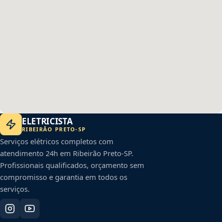
ELETRICISTA
RIBEIRÃO PRETO
-
SP
Serviços elétricos completos com
atendimento 24h em
Ribeirão Preto
-
SP
.
Profissionais qualificados, orçamento sem
compromisso e garantia em todos os
serviços.