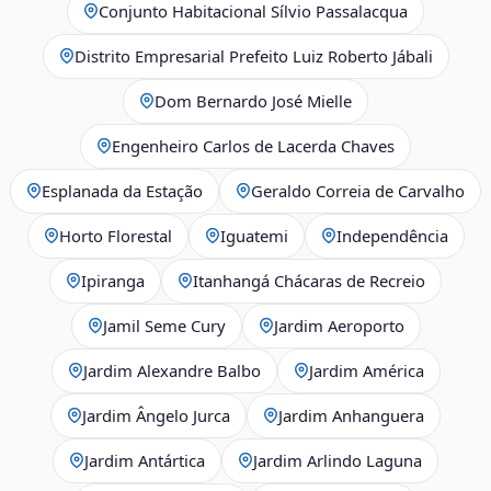
Conjunto Habitacional Sílvio Passalacqua
Distrito Empresarial Prefeito Luiz Roberto Jábali
Dom Bernardo José Mielle
Engenheiro Carlos de Lacerda Chaves
Esplanada da Estação
Geraldo Correia de Carvalho
Horto Florestal
Iguatemi
Independência
Ipiranga
Itanhangá Chácaras de Recreio
Jamil Seme Cury
Jardim Aeroporto
Jardim Alexandre Balbo
Jardim América
Jardim Ângelo Jurca
Jardim Anhanguera
Jardim Antártica
Jardim Arlindo Laguna