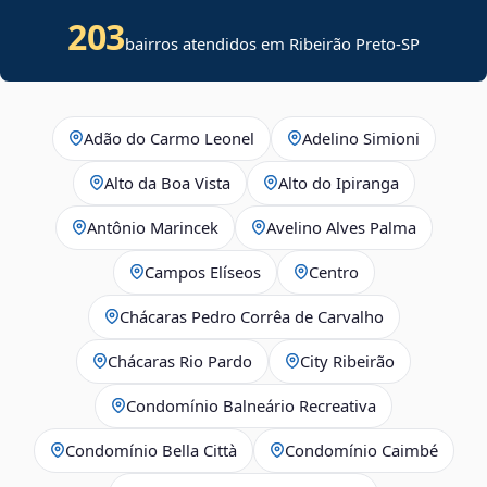
203
bairros atendidos em Ribeirão Preto-SP
Adão do Carmo Leonel
Adelino Simioni
Alto da Boa Vista
Alto do Ipiranga
Antônio Marincek
Avelino Alves Palma
Campos Elíseos
Centro
Chácaras Pedro Corrêa de Carvalho
Chácaras Rio Pardo
City Ribeirão
Condomínio Balneário Recreativa
Condomínio Bella Città
Condomínio Caimbé