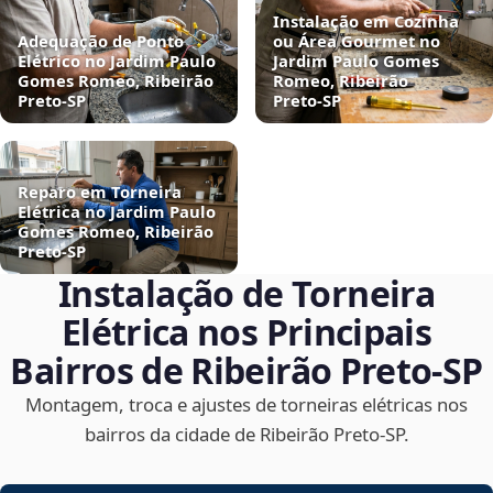
Instalação em Cozinha
Adequação de Ponto
ou Área Gourmet no
Elétrico no Jardim Paulo
Jardim Paulo Gomes
Gomes Romeo, Ribeirão
Romeo, Ribeirão
Preto‑SP
Preto‑SP
Reparo em Torneira
Elétrica no Jardim Paulo
Gomes Romeo, Ribeirão
Preto‑SP
Instalação de Torneira
Elétrica nos Principais
Bairros de Ribeirão Preto‑SP
Montagem, troca e ajustes de torneiras elétricas nos
bairros da cidade de Ribeirão Preto‑SP.