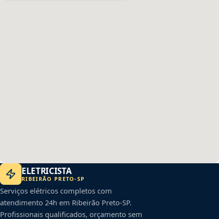
ELETRICISTA
RIBEIRÃO PRETO
-
SP
Serviços elétricos completos com
atendimento 24h em
Ribeirão Preto
-
SP
.
Profissionais qualificados, orçamento sem