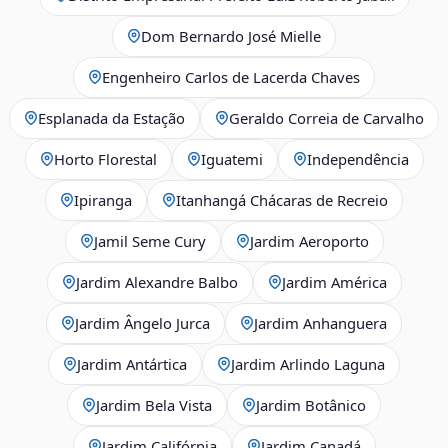
Dom Bernardo José Mielle
Engenheiro Carlos de Lacerda Chaves
Esplanada da Estação
Geraldo Correia de Carvalho
Horto Florestal
Iguatemi
Independência
Ipiranga
Itanhangá Chácaras de Recreio
Jamil Seme Cury
Jardim Aeroporto
Jardim Alexandre Balbo
Jardim América
Jardim Ângelo Jurca
Jardim Anhanguera
Jardim Antártica
Jardim Arlindo Laguna
Jardim Bela Vista
Jardim Botânico
Jardim Califórnia
Jardim Canadá