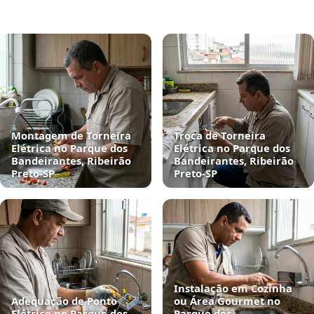
Montagem de Torneira
Troca de Torneira
Elétrica no Parque dos
Elétrica no Parque dos
Bandeirantes, Ribeirão
Bandeirantes, Ribeirão
Preto‑SP
Preto‑SP
Instalação em Cozinha
Adequação de Ponto
ou Área Gourmet no
Elétrico no Parque dos
Parque dos