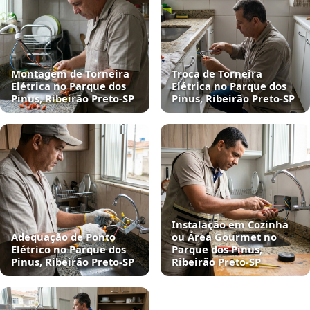
Montagem de Torneira
Troca de Torneira
Elétrica no Parque dos
Elétrica no Parque dos
Pinus, Ribeirão Preto‑SP
Pinus, Ribeirão Preto‑SP
Instalação em Cozinha
Adequação de Ponto
ou Área Gourmet no
Elétrico no Parque dos
Parque dos Pinus,
Pinus, Ribeirão Preto‑SP
Ribeirão Preto‑SP