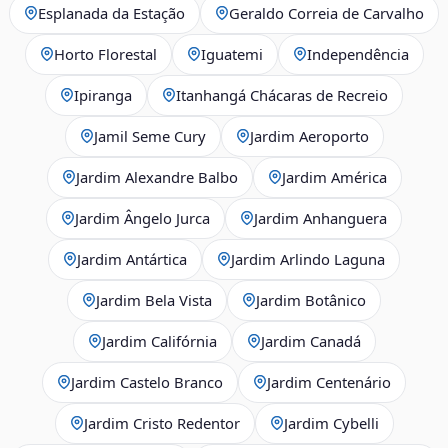
Esplanada da Estação
Geraldo Correia de Carvalho
Horto Florestal
Iguatemi
Independência
Ipiranga
Itanhangá Chácaras de Recreio
Jamil Seme Cury
Jardim Aeroporto
Jardim Alexandre Balbo
Jardim América
Jardim Ângelo Jurca
Jardim Anhanguera
Jardim Antártica
Jardim Arlindo Laguna
Jardim Bela Vista
Jardim Botânico
Jardim Califórnia
Jardim Canadá
Jardim Castelo Branco
Jardim Centenário
Jardim Cristo Redentor
Jardim Cybelli