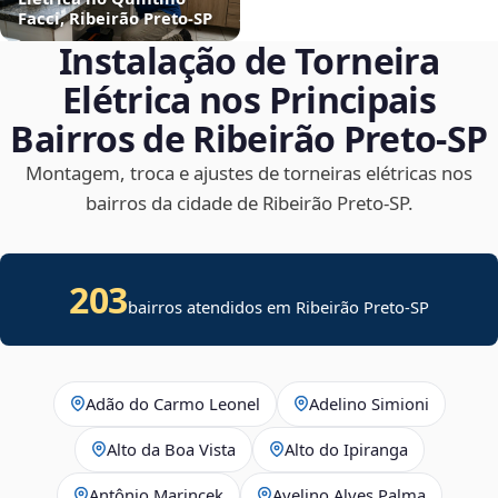
Facci, Ribeirão Preto‑SP
Instalação de Torneira
Elétrica nos Principais
Bairros de Ribeirão Preto‑SP
Montagem, troca e ajustes de torneiras elétricas nos
bairros da cidade de Ribeirão Preto‑SP.
203
bairros atendidos em Ribeirão Preto-SP
Adão do Carmo Leonel
Adelino Simioni
Alto da Boa Vista
Alto do Ipiranga
Antônio Marincek
Avelino Alves Palma