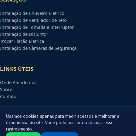
Instalação de Chuveiro Elétrico
Instalação de Ventilador de Teto
Instalação de Tomada e Interruptor
Instalação de Disjuntor
Trocar Fiação Elétrica
Instalação de Câmeras de Segurança
LINKS ÚTEIS
Onde Atendemos
Sobre
Contato
CONTATO
Usamos cookies apenas para medir acessos e melhorar a
experiência do site. Você pode aceitar ou recusar esse
rastreamento.
Atendimento em
Ribeirão Preto
-
SP
e regiões parceiras