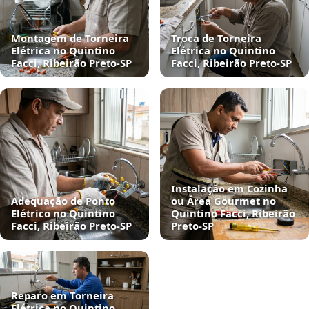
Montagem de Torneira
Troca de Torneira
Elétrica no Quintino
Elétrica no Quintino
Facci, Ribeirão Preto‑SP
Facci, Ribeirão Preto‑SP
Instalação em Cozinha
Adequação de Ponto
ou Área Gourmet no
Elétrico no Quintino
Quintino Facci, Ribeirão
Facci, Ribeirão Preto‑SP
Preto‑SP
Reparo em Torneira
Elétrica no Quintino