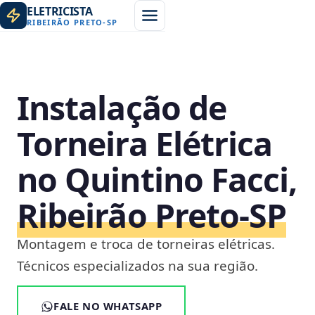
ELETRICISTA
RIBEIRÃO PRETO
-
SP
Instalação de
Torneira Elétrica
no Quintino Facci,
Ribeirão Preto‑SP
Montagem e troca de torneiras elétricas.
Técnicos especializados na sua região.
FALE NO WHATSAPP