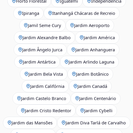
Horto Florestal
Iguatemi
Independência
Ipiranga
Itanhangá Chácaras de Recreio
Jamil Seme Cury
Jardim Aeroporto
Jardim Alexandre Balbo
Jardim América
Jardim Ângelo Jurca
Jardim Anhanguera
Jardim Antártica
Jardim Arlindo Laguna
Jardim Bela Vista
Jardim Botânico
Jardim Califórnia
Jardim Canadá
Jardim Castelo Branco
Jardim Centenário
Jardim Cristo Redentor
Jardim Cybelli
Jardim das Mansões
Jardim Diva Tarlá de Carvalho