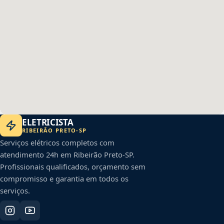
ELETRICISTA
RIBEIRÃO PRETO
-
SP
Serviços elétricos completos com
atendimento 24h em
Ribeirão Preto
-
SP
.
Profissionais qualificados, orçamento sem
compromisso e garantia em todos os
serviços.