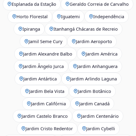
Esplanada da Estação
Geraldo Correia de Carvalho
Horto Florestal
Iguatemi
Independência
Ipiranga
Itanhangá Chácaras de Recreio
Jamil Seme Cury
Jardim Aeroporto
Jardim Alexandre Balbo
Jardim América
Jardim Ângelo Jurca
Jardim Anhanguera
Jardim Antártica
Jardim Arlindo Laguna
Jardim Bela Vista
Jardim Botânico
Jardim Califórnia
Jardim Canadá
Jardim Castelo Branco
Jardim Centenário
Jardim Cristo Redentor
Jardim Cybelli