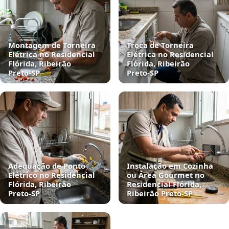
Montagem de Torneira
Troca de Torneira
Elétrica no Residencial
Elétrica no Residencial
Flórida, Ribeirão
Flórida, Ribeirão
Preto‑SP
Preto‑SP
Adequação de Ponto
Instalação em Cozinha
Elétrico no Residencial
ou Área Gourmet no
Flórida, Ribeirão
Residencial Flórida,
Preto‑SP
Ribeirão Preto‑SP