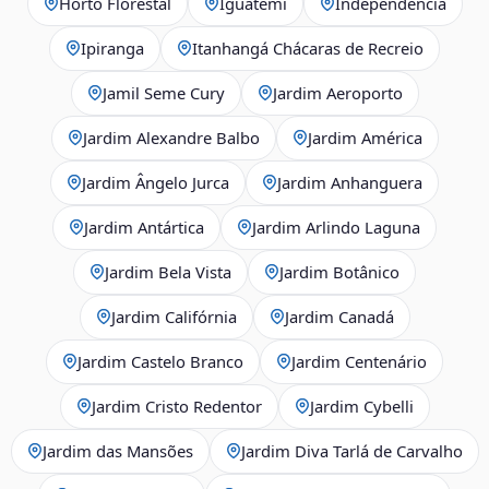
Horto Florestal
Iguatemi
Independência
Ipiranga
Itanhangá Chácaras de Recreio
Jamil Seme Cury
Jardim Aeroporto
Jardim Alexandre Balbo
Jardim América
Jardim Ângelo Jurca
Jardim Anhanguera
Jardim Antártica
Jardim Arlindo Laguna
Jardim Bela Vista
Jardim Botânico
Jardim Califórnia
Jardim Canadá
Jardim Castelo Branco
Jardim Centenário
Jardim Cristo Redentor
Jardim Cybelli
Jardim das Mansões
Jardim Diva Tarlá de Carvalho