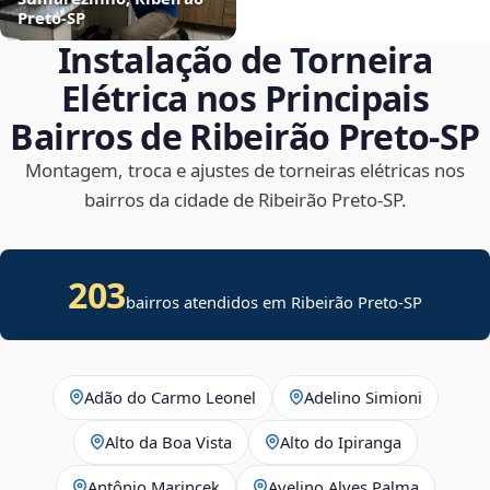
Preto‑SP
Instalação de Torneira
Elétrica nos Principais
Bairros de Ribeirão Preto‑SP
Montagem, troca e ajustes de torneiras elétricas nos
bairros da cidade de Ribeirão Preto‑SP.
203
bairros atendidos em Ribeirão Preto-SP
Adão do Carmo Leonel
Adelino Simioni
Alto da Boa Vista
Alto do Ipiranga
Antônio Marincek
Avelino Alves Palma