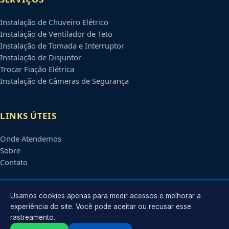
Instalação de Chuveiro Elétrico
Instalação de Ventilador de Teto
Instalação de Tomada e Interruptor
Instalação de Disjuntor
Trocar Fiação Elétrica
Instalação de Câmeras de Segurança
LINKS ÚTEIS
Onde Atendemos
Sobre
Contato
CONTATO
Usamos cookies apenas para medir acessos e melhorar a
experiência do site. Você pode aceitar ou recusar esse
rastreamento.
Atendimento em
Ribeirão Preto
-
SP
e regiões parceiras