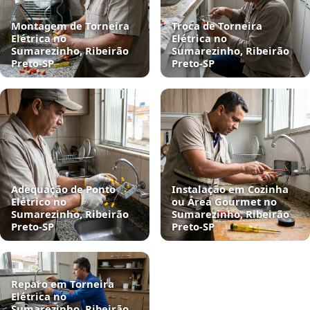
Montagem de Torneira
Troca de Torneira
Elétrica no
Elétrica no
Sumarezinho, Ribeirão
Sumarezinho, Ribeirão
Preto‑SP
Preto‑SP
Adequação de Ponto
Instalação em Cozinha
Elétrico no
ou Área Gourmet no
Sumarezinho, Ribeirão
Sumarezinho, Ribeirão
Preto‑SP
Preto‑SP
Reparo em Torneira
Elétrica no
Sumarezinho, Ribeirão