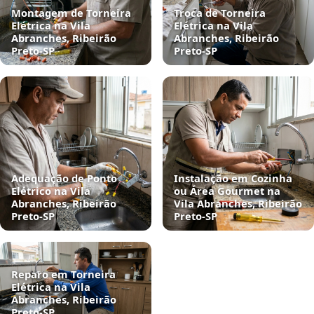
Montagem de Torneira
Troca de Torneira
Elétrica na Vila
Elétrica na Vila
Abranches, Ribeirão
Abranches, Ribeirão
Preto‑SP
Preto‑SP
Adequação de Ponto
Instalação em Cozinha
Elétrico na Vila
ou Área Gourmet na
Abranches, Ribeirão
Vila Abranches, Ribeirão
Preto‑SP
Preto‑SP
Reparo em Torneira
Elétrica na Vila
Abranches, Ribeirão
Preto‑SP