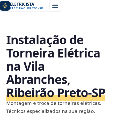
ELETRICISTA
RIBEIRÃO PRETO
-
SP
Instalação de
Torneira Elétrica
na Vila
Abranches,
Ribeirão Preto‑SP
Montagem e troca de torneiras elétricas.
Técnicos especializados na sua região.