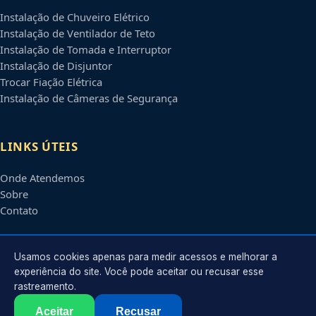
Instalação de Chuveiro Elétrico
Instalação de Ventilador de Teto
Instalação de Tomada e Interruptor
Instalação de Disjuntor
Trocar Fiação Elétrica
Instalação de Câmeras de Segurança
LINKS ÚTEIS
Onde Atendemos
Sobre
Contato
CONTATO
Usamos cookies apenas para medir acessos e melhorar a
experiência do site. Você pode aceitar ou recusar esse
rastreamento.
Atendimento em
Ribeirão Preto
-
SP
e regiões parceiras
contato@eletricistaribeiraopreto.com.br
Aceitar
Recusar